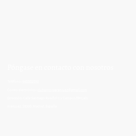
Póngase en contacto con nosotros
Teléfono:
645502090
Correo electrónico:
clubancoraaranjuez@gmail.com
Dirección: Calle Santiago Rusiñol 1 y Campos EM Lalo
Aranjuez, 28300, Madrid, España