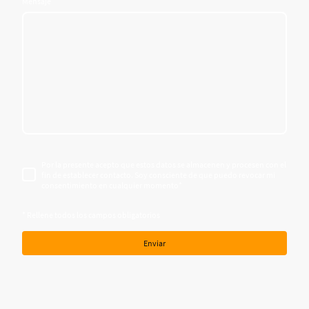
Mensaje
Por la presente acepto que estos datos se almacenen y procesen con el
fin de establecer contacto. Soy consciente de que puedo revocar mi
consentimiento en cualquier momento
*
* Rellene todos los campos obligatorios
Enviar