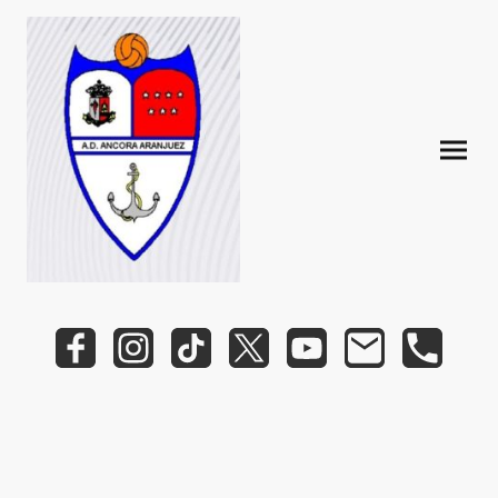
Formamos jóvenes talentos en un ambiente de amistad
y aprendizaje.
Equipos de Escuela y de Competición.
Únete a nuestra familia de fútbol en Aranjuez.